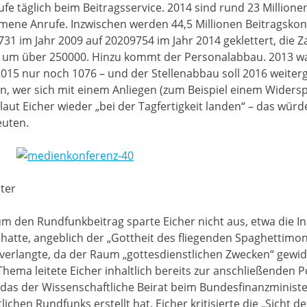
fe täglich beim Beitragsservice. 2014 sind rund 23 Millio
mene Anrufe. Inzwischen werden 44,5 Millionen Beitragskonte
im Jahr 2009 auf 20209754 im Jahr 2014 geklettert, die Z
m um über 250000. Hinzu kommt der Personalabbau. 2013 wa
2015 nur noch 1076 – und der Stellenabbau soll 2016 weiter
n, wer sich mit einem Anliegen (zum Beispiel einem Widersp
laut Eicher wieder „bei der Tagfertigkeit landen“ – das wü
euten.
ter
 den Rundfunkbeitrag sparte Eicher nicht aus, etwa die Init
hatte, angeblich der „Gottheit des fliegenden Spaghettimon
verlangte, da der Raum „gottesdienstlichen Zwecken“ gewi
 Thema leitete Eicher inhaltlich bereits zur anschließenden
f, das der Wissenschaftliche Beirat beim Bundesfinanzminis
lichen Rundfunks erstellt hat. Eicher kritisierte die „Sicht 