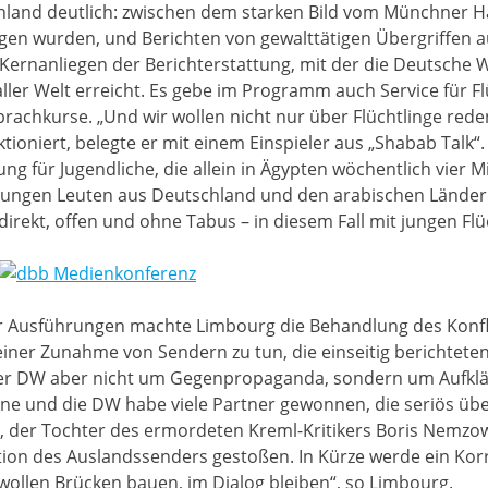
hland deutlich: zwischen dem starken Bild vom Münchner 
gen wurden, und Berichten von gewalttätigen Übergriffen a
n Kernanliegen der Berichterstattung, mit der die Deutsche
ler Welt erreicht. Es gebe im Programm auch Service für Fl
achkurse. „Und wir wollen nicht nur über Flüchtlinge rede
tioniert, belegte er mit einem Einspieler aus „Shabab Talk“
ng für Jugendliche, die allein in Ägypten wöchentlich vier M
 jungen Leuten aus Deutschland und den arabischen Länder
irekt, offen und ohne Tabus – in diesem Fall mit jungen Flüc
 Ausführungen machte Limbourg die Behandlung des Konfli
einer Zunahme von Sendern zu tun, die einseitig berichtet
der DW aber nicht um Gegenpropaganda, sondern um Aufklär
ine und die DW habe viele Partner gewonnen, die seriös üb
er Tochter des ermordeten Kreml-Kritikers Boris Nemzow, ei
ion des Auslandssenders gestoßen. In Kürze werde ein Korr
ollen Brücken bauen, im Dialog bleiben“, so Limbourg.