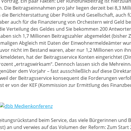
Vortrag. Ein paar Fakten: Der Rundfunkbeitrag ist hierzulan
. Die Beitragseinnahmen pro Jahr liegen derzeit bei 8,3 Mi
n die Berichterstattung über Politik und Gesellschaft, auch 
aber auch für die Finanzierung von Orchestern wird Geld ber
ie Verteilung des Geldes und Sie bekommen 200 Antworten“,
aben sich 1,7 Millionen Beitragszahler abgemeldet (bisher 
maligen Abgleich mit Daten der Einwohnermeldeämter wurd
uvor nicht im Bestand waren, aber nur 1,2 Millionen von ih
rückmeldeten, hat der Beitragsservice Konten eingerichtet (
 Prozent „ertragswirksam“. Dennoch lassen sich die Mehrein
enüber dem Vorjahr – fast ausschließlich auf diese Direk
, weil der Beitragsservice konsequent die Forderungen verfo
ist er von der KEF (Kommission zur Ermittlung des Finanzbe
itungsrückstand beim Service, das viele Bürgerinnen und B
 ist) an und verwies auf das Volumen der Reform: Zum Start 