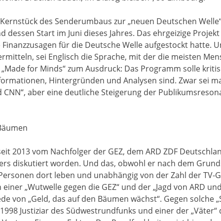
s Kernstück des Senderumbaus zur „neuen Deutschen Welle“
d dessen Start im Juni dieses Jahres. Das ehrgeizige Proje
e Finanzzusagen für die Deutsche Welle aufgestockt hatte.
ermitteln, sei Englisch die Sprache, mit der die meisten M
 „Made for Minds“ zum Ausdruck: Das Programm solle kritis
formationen, Hintergründen und Analysen sind. Zwar sei 
 CNN“, aber eine deutliche Steigerung der Publikumsresonan
 Bäumen
seit 2013 vom Nachfolger der GEZ, dem ARD ZDF Deutschlan
ers diskutiert worden. Und das, obwohl er nach dem Grunds
le Personen dort leben und unabhängig von der Zahl der TV-
 einer „Wutwelle gegen die GEZ“ und der „Jagd von ARD und 
de von „Geld, das auf den Bäumen wächst“. Gegen solche „
t 1998 Justiziar des Südwestrundfunks und einer der „Väter“