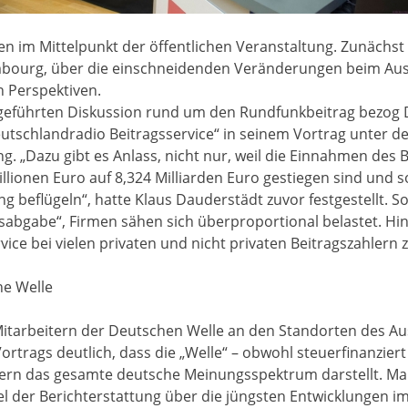
im Mittelpunkt der öffentlichen Veranstaltung. Zunächst 
imbourg, über die einschneidenden Veränderungen beim Au
 Perspektiven.
h geführten Diskussion rund um den Rundfunkbeitrag bezog
utschlandradio Beitragsservice“ in seinem Vortrag unter 
g. „Dazu gibt es Anlass, nicht nur, weil die Einnahmen des B
llionen Euro auf 8,324 Milliarden Euro gestiegen sind und
beflügeln“, hatte Klaus Dauderstädt zuvor festgestellt. So
sabgabe“, Firmen sähen sich überproportional belastet. Hi
ice bei vielen privaten und nicht privaten Beitragszahlern
he Welle
itarbeitern der Deutschen Welle an den Standorten des Au
rtrags deutlich, dass die „Welle“ – obwohl steuerfinanziert 
ern das gesamte deutsche Meinungsspektrum darstellt. M
el der Berichterstattung über die jüngsten Entwicklunge