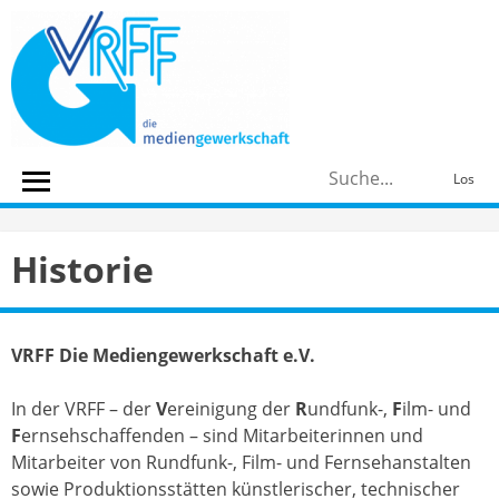
Skip
to
content
S
Los
n
Historie
VRFF Die Mediengewerkschaft e.V.
In der VRFF – der
V
ereinigung der
R
undfunk-,
F
ilm- und
F
ernsehschaffenden – sind Mitarbeiterinnen und
Mitarbeiter von Rundfunk-, Film- und Fernsehanstalten
sowie Produktionsstätten künstlerischer, technischer