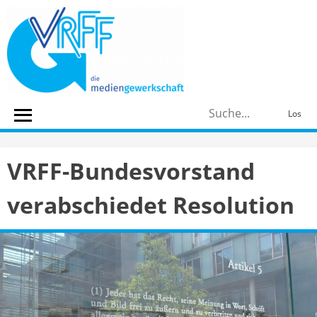
Skip
to
content
S
Los
n
VRFF-Bundesvorstand
verabschiedet Resolution