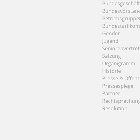
Bundesgeschäfts
Bundesvorstan
Betriebsgruppe
Bundestarifkom
Gender
Jugend
Seniorenvertre
Satzung
Organigramm
Historie
Presse & Öffentl
Pressespiegel
Partner
Rechtsprechun
Resolution