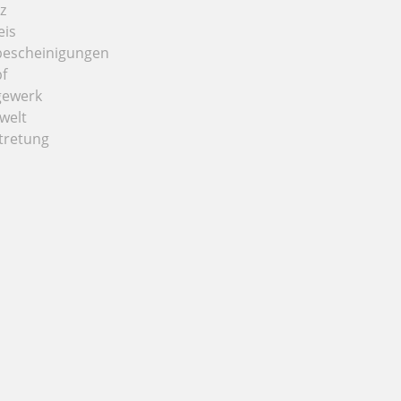
z
eis
bescheinigungen
f
gewerk
welt
tretung