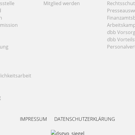
stelle
Mitglied werden
Rechtsschut
d
Presseausw
n
Finanzamts
mission
Arbeitskamp
dbb Vorsor
dbb Vorteils
tung
Personalver
ichkeitsarbeit
g
IMPRESSUM
DATENSCHUTZERKLÄRUNG