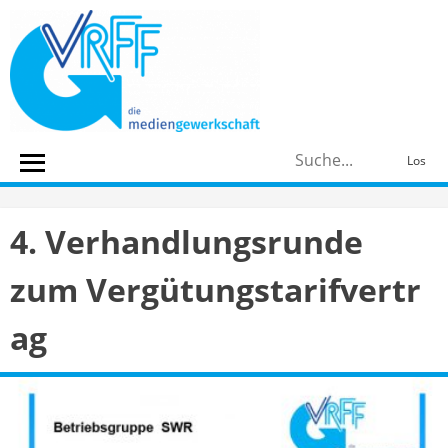
Skip
to
content
S
Los
n
4. Verhandlungsrunde
zum Vergütungstarifvertr
ag