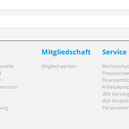
Mitgliedschaft
Service
stelle
Mitglied werden
Rechtsschut
d
Presseausw
n
Finanzamts
mission
Arbeitskamp
dbb Vorsor
dbb Vorteils
tung
Personalver