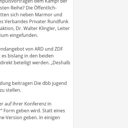
 Impulsvorträgen dem Kampf der
ten Reihe? Die Öffentlich-
hatten sich neben Marmor und
es Verbandes Privater Rundfunk
ion, Dr. Walter Klingler, Leiter
dium eingefunden.
ugendangebot von ARD und ZDF
es bislang in den beiden
irekt beteiligt werden. „Deshalb
ldung beitragen Die dbb jugend
u stellen.
r auf ihrer Konferenz in
 Form geben wird. Statt eines
ne-Version geben. In einigen