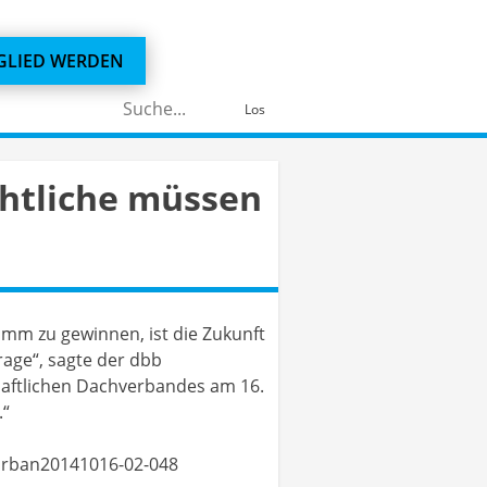
GLIED WERDEN
Suchen
Los
nach:
chtliche müssen
amm zu gewinnen, ist die Zukunft
rage“, sagte der dbb
haftlichen Dachverbandes am 16.
.“