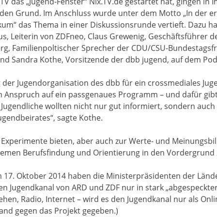
V das „Jugend-Fenster“ Nix.TV.de gestartet hat, gingen in
en Grund. Im Anschluss wurde unter dem Motto „In der ers
kum“ das Thema in einer Diskussionsrunde vertieft. Dazu 
, Leiterin von ZDFneo, Claus Grewenig, Geschäftsführer d
, Familienpoltischer Sprecher der CDU/CSU-Bundestagsfrakt
d Sandra Kothe, Vorsitzende der dbb jugend, auf dem Po
 der Jugendorganisation des dbb für ein crossmediales J
n Anspruch auf ein passgenaues Programm – und dafür gibt 
ugendliche wollten nicht nur gut informiert, sondern auch d
Jugendbeirates“, sagte Kothe.
 Experimente bieten, aber auch zur Werte- und Meinungsbi
hemen Berufsfindung und Orientierung in den Vordergrund z
m 17. Oktober 2014 haben die Ministerpräsidenten der Lände
n Jugendkanal von ARD und ZDF nur in stark „abgespeckter“
en, Radio, Internet – wird es den Jugendkanal nur als Onli
and gegen das Projekt gegeben.)