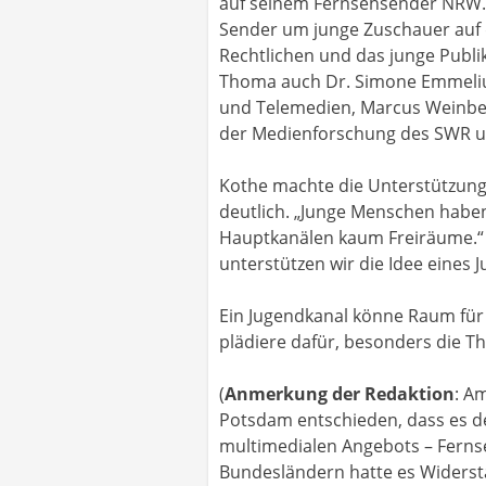
auf seinem Fernsehsender NRW.T
Sender um junge Zuschauer auf d
Rechtlichen und das junge Publi
Thoma auch Dr. Simone Emmelius
und Telemedien, Marcus Weinberg
der Medienforschung des SWR un
Kothe machte die Unterstützung
deutlich. „Junge Menschen habe
Hauptkanälen kaum Freiräume.“ J
unterstützen wir die Idee eines 
Ein Jugendkanal könne Raum für
plädiere dafür, besonders die T
(
Anmerkung der Redaktion
: A
Potsdam entschieden, dass es de
multimedialen Angebots – Fernseh
Bundesländern hatte es Widerst