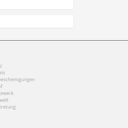
z
eis
bescheinigungen
f
gewerk
welt
tretung