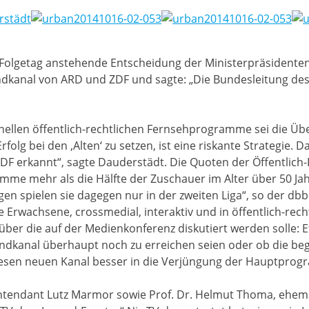
 Folgetag anstehende Entscheidung der Ministerpräsidente
dkanal von ARD und ZDF und sagte: „Die Bundesleitung des 
nellen öffentlich-rechtlichen Fernsehprogramme sei die Üb
rfolg bei den ‚Alten‘ zu setzen, ist eine riskante Strategie. 
F erkannt“, sagte Dauderstädt. Die Quoten der Öffentlich-R
ramme mehr als die Hälfte der Zuschauer im Alter über 50 Jah
igen spielen sie dagegen nur in der zweiten Liga“, so der d
e Erwachsene, crossmedial, interaktiv und in öffentlich-rech
ber die auf der Medienkonferenz diskutiert werden solle: Et
endkanal überhaupt noch zu erreichen seien oder ob die b
 diesen neuen Kanal besser in die Verjüngung der Hauptprogr
tendant Lutz Marmor sowie Prof. Dr. Helmut Thoma, ehemal