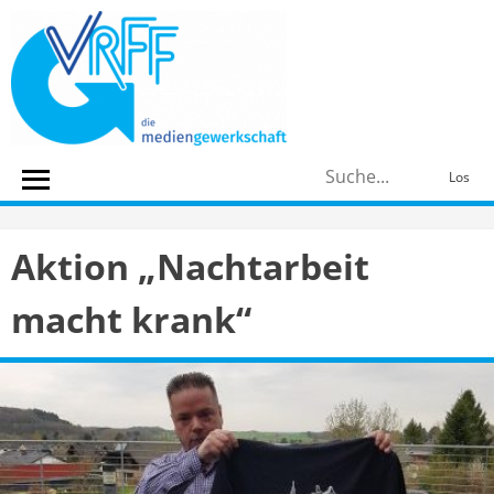
Skip
to
content
S
Los
n
Aktion „Nachtarbeit
macht krank“