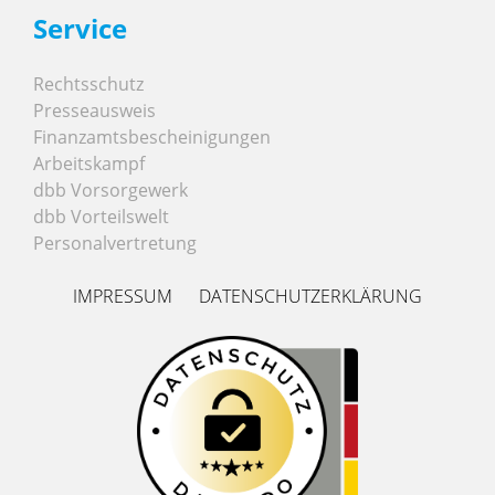
Service
Rechtsschutz
Presseausweis
Finanzamtsbescheinigungen
Arbeitskampf
dbb Vorsorgewerk
dbb Vorteilswelt
Personalvertretung
IMPRESSUM
DATENSCHUTZERKLÄRUNG