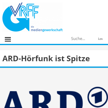
Skip
to
content
S
Los
n
ARD-Hörfunk ist Spitze