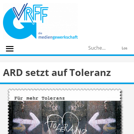
Skip
to
content
S
Los
n
ARD setzt auf Toleranz