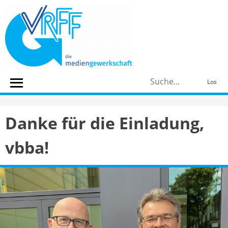
Skip
to
content
S
Los
n
Danke für die Einladung,
vbba!