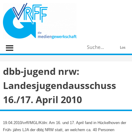
Skip
to
content
S
Los
n
dbb-jugend nrw:
Landesjugendausschuss
16./17. April 2010
19.04.2010/vrff/MGL/Köln: Am 16. und 17. April fand in Hückelhoven der
Früh- jährs LJA der dbbj NRW statt, an welchem ca. 40 Personen