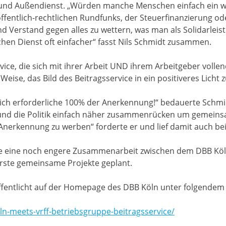
 und Außendienst. „Würden manche Menschen einfach ein w
ffentlich-rechtlichen Rundfunks, der Steuerfinanzierung od
nd Verstand gegen alles zu wettern, was man als Solidarlei
ichen Dienst oft einfacher“ fasst Nils Schmidt zusammen.
vice, die sich mit ihrer Arbeit UND ihrem Arbeitgeber vollend
eise, das Bild des Beitragsservice in ein positiveres Licht 
ntlich erforderliche 100% der Anerkennung!“ bedauerte Schm
nd die Politik einfach näher zusammenrücken um gemeinsa
Anerkennung zu werben“ forderte er und lief damit auch bei
de eine noch engere Zusammenarbeit zwischen dem DBB Köl
erste gemeinsame Projekte geplant.
öffentlicht auf der Homepage des DBB Köln unter folgendem 
n-meets-vrff-betriebsgruppe-beitragsservice/