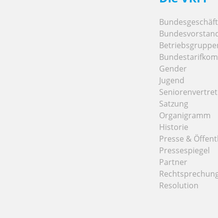
Bundesgeschäfts
Bundesvorstan
Betriebsgruppe
Bundestarifkom
Gender
Jugend
Seniorenvertre
Satzung
Organigramm
Historie
Presse & Öffentl
Pressespiegel
Partner
Rechtsprechun
Resolution