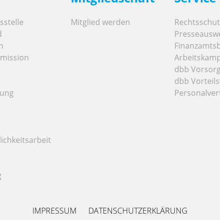
stelle
Mitglied werden
Rechtsschut
d
Presseausw
n
Finanzamts
mission
Arbeitskamp
dbb Vorsor
dbb Vorteils
tung
Personalver
ichkeitsarbeit
g
IMPRESSUM
DATENSCHUTZERKLÄRUNG