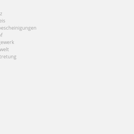
z
eis
bescheinigungen
f
gewerk
welt
tretung