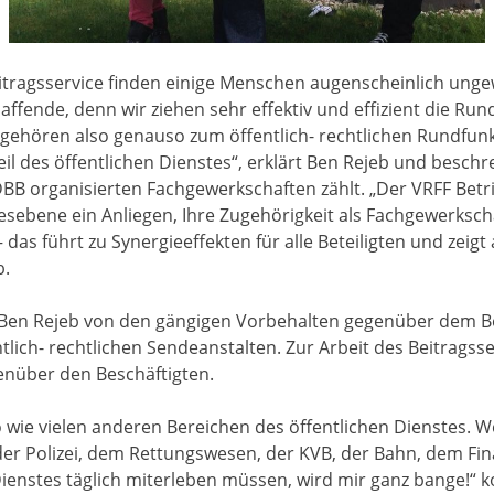
tragsservice finden einige Menschen augenscheinlich ungew
ffende, denn wir ziehen sehr effektiv und effizient die Rund
ir gehören also genauso zum öffentlich- rechtlichen Rundfun
eil des öffentlichen Dienstes“, erklärt Ben Rejeb und besch
B organisierten Fachgewerkschaften zählt. „Der VRFF Betri
esebene ein Anliegen, Ihre Zugehörigkeit als Fachgewerksc
 das führt zu Synergieeffekten für alle Beteiligten und zeigt 
b.
 Ben Rejeb von den gängigen Vorbehalten gegenüber dem Be
ntlich- rechtlichen Sendeanstalten. Zur Arbeit des Beitragss
nüber den Beschäftigten.
o wie vielen anderen Bereichen des öffentlichen Dienstes. 
der Polizei, dem Rettungswesen, der KVB, der Bahn, dem Fi
Dienstes täglich miterleben müssen, wird mir ganz bange!“ 