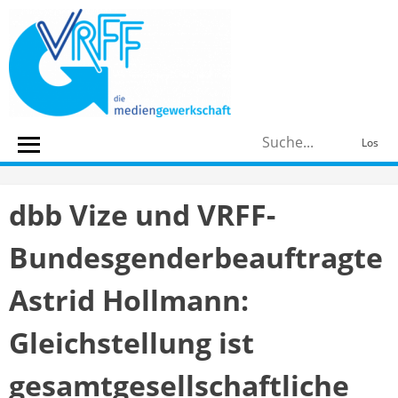
Skip
to
content
S
Los
n
dbb Vize und VRFF-
Bundesgenderbeauftragte
Astrid Hollmann:
Gleichstellung ist
gesamtgesellschaftliche