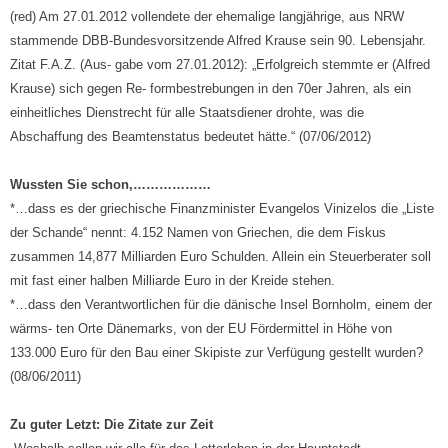
(red) Am 27.01.2012 vollendete der ehemalige langjährige, aus NRW
stammende DBB-Bundesvorsitzende Alfred Krause sein 90. Lebensjahr.
Zitat F.A.Z. (Aus- gabe vom 27.01.2012): „Erfolgreich stemmte er (Alfred
Krause) sich gegen Re- formbestrebungen in den 70er Jahren, als ein
einheitliches Dienstrecht für alle Staatsdiener drohte, was die
Abschaffung des Beamtenstatus bedeutet hätte.“ (07/06/2012)
Wussten Sie schon,………………
*…dass es der griechische Finanzminister Evangelos Vinizelos die „Liste
der Schande“ nennt: 4.152 Namen von Griechen, die dem Fiskus
zusammen 14,877 Milliarden Euro Schulden. Allein ein Steuerberater soll
mit fast einer halben Milliarde Euro in der Kreide stehen.
*…dass den Verantwortlichen für die dänische Insel Bornholm, einem der
wärms- ten Orte Dänemarks, von der EU Fördermittel in Höhe von
133.000 Euro für den Bau einer Skipiste zur Verfügung gestellt wurden?
(08/06/2011)
Zu guter Letzt: Die Zitate zur Zeit