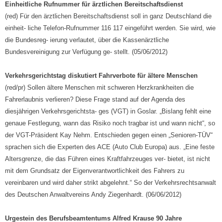
Einheitliche Rufnummer für ärztlichen Bereitschaftsdienst
(red) Für den ärztlichen Bereitschaftsdienst soll in ganz Deutschland die
einheit- liche Telefon-Rufnummer 116 117 eingeführt werden. Sie wird, wie
die Bundesreg- ierung verlautet, über die Kassenärztliche
Bundesvereinigung zur Verfügung ge- stellt. (05/06/2012)
Verkehrsgerichtstag diskutiert Fahrverbote für ältere Menschen
(red/pr) Sollen ältere Menschen mit schweren Herzkrankheiten die
Fahrerlaubnis verlieren? Diese Frage stand auf der Agenda des
diesjährigen Verkehrsgerichtsta- ges (VGT) in Goslar. „Bislang fehlt eine
genaue Festlegung, wann das Risiko noch tragbar ist und wann nicht“, so
der VGT-Präsident Kay Nehm. Entschieden gegen einen „Senioren-TÜV“
sprachen sich die Experten des ACE (Auto Club Europa) aus. „Eine feste
Altersgrenze, die das Führen eines Kraftfahrzeuges ver- bietet, ist nicht
mit dem Grundsatz der Eigenverantwortlichkeit des Fahrers zu
vereinbaren und wird daher strikt abgelehnt.“ So der Verkehrsrechtsanwalt
des Deutschen Anwaltvereins Andy Ziegenhardt. (06/06/2012)
Urgestein des Berufsbeamtentums Alfred Krause 90 Jahre