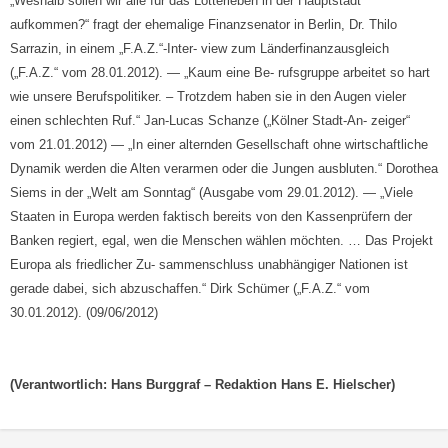
„Weshalb sollen wir alle für das Lotterleben in der Hauptstadt
aufkommen?“ fragt der ehemalige Finanzsenator in Berlin, Dr. Thilo
Sarrazin, in einem „F.A.Z.“-Inter- view zum Länderfinanzausgleich
(„F.A.Z.“ vom 28.01.2012). — „Kaum eine Be- rufsgruppe arbeitet so hart
wie unsere Berufspolitiker. – Trotzdem haben sie in den Augen vieler
einen schlechten Ruf.“ Jan-Lucas Schanze („Kölner Stadt-An- zeiger“
vom 21.01.2012) — „In einer alternden Gesellschaft ohne wirtschaftliche
Dynamik werden die Alten verarmen oder die Jungen ausbluten.“ Dorothea
Siems in der „Welt am Sonntag“ (Ausgabe vom 29.01.2012). — „Viele
Staaten in Europa werden faktisch bereits von den Kassenprüfern der
Banken regiert, egal, wen die Menschen wählen möchten. … Das Projekt
Europa als friedlicher Zu- sammenschluss unabhängiger Nationen ist
gerade dabei, sich abzuschaffen.“ Dirk Schümer („F.A.Z.“ vom
30.01.2012). (09/06/2012)
(Verantwortlich: Hans Burggraf – Redaktion Hans E. Hielscher)