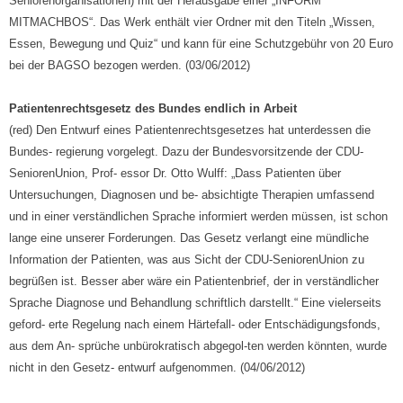
Seniorenorganisationen) mit der Herausgabe einer „INFORM
MITMACHBOS“. Das Werk enthält vier Ordner mit den Titeln „Wissen,
Essen, Bewegung und Quiz“ und kann für eine Schutzgebühr von 20 Euro
bei der BAGSO bezogen werden. (03/06/2012)
Patientenrechtsgesetz des Bundes endlich in Arbeit
(red) Den Entwurf eines Patientenrechtsgesetzes hat unterdessen die
Bundes- regierung vorgelegt. Dazu der Bundesvorsitzende der CDU-
SeniorenUnion, Prof- essor Dr. Otto Wulff: „Dass Patienten über
Untersuchungen, Diagnosen und be- absichtigte Therapien umfassend
und in einer verständlichen Sprache informiert werden müssen, ist schon
lange eine unserer Forderungen. Das Gesetz verlangt eine mündliche
Information der Patienten, was aus Sicht der CDU-SeniorenUnion zu
begrüßen ist. Besser aber wäre ein Patientenbrief, der in verständlicher
Sprache Diagnose und Behandlung schriftlich darstellt.“ Eine vielerseits
geford- erte Regelung nach einem Härtefall- oder Entschädigungsfonds,
aus dem An- sprüche unbürokratisch abgegol-ten werden könnten, wurde
nicht in den Gesetz- entwurf aufgenommen. (04/06/2012)