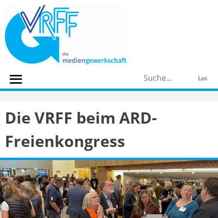
Skip
to
content
S
Los
n
Die VRFF beim ARD-
Freienkongress