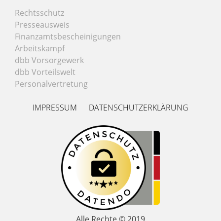
Rechtsschutz
Presseausweis
Finanzamtsbescheinigungen
Arbeitskampf
dbb Vorsorgewerk
dbb Vorteilswelt
Personalvertretung
IMPRESSUM
DATENSCHUTZERKLÄRUNG
Alle Rechte © 2019