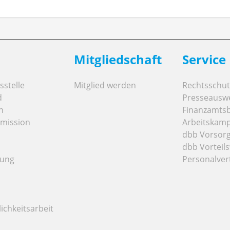
Mitgliedschaft
Service
stelle
Mitglied werden
Rechtsschut
d
Presseausw
n
Finanzamts
mission
Arbeitskamp
dbb Vorsor
dbb Vorteils
tung
Personalver
ichkeitsarbeit