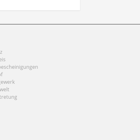
z
eis
bescheinigungen
f
gewerk
welt
tretung