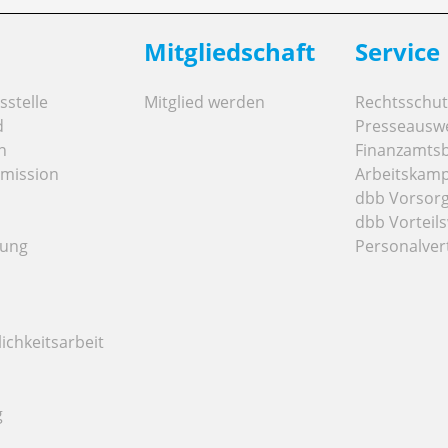
Mitgliedschaft
Service
stelle
Mitglied werden
Rechtsschut
d
Presseausw
n
Finanzamts
mission
Arbeitskamp
dbb Vorsor
dbb Vorteils
tung
Personalver
ichkeitsarbeit
g