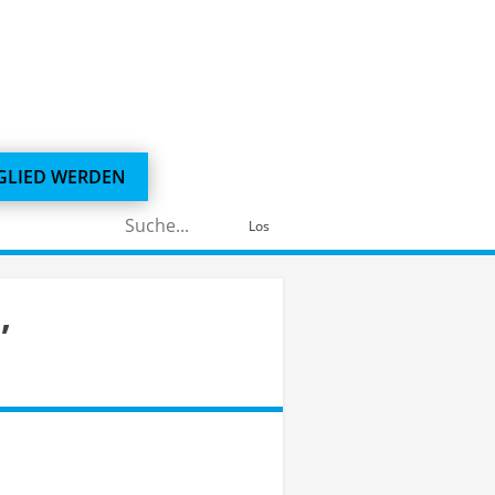
GLIED WERDEN
Suchen
Los
nach:
,