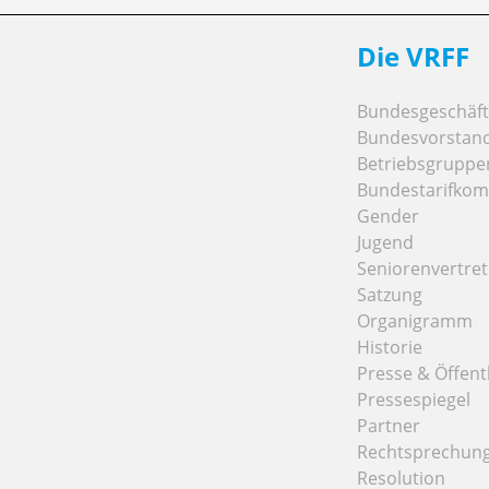
Die VRFF
Bundesgeschäfts
Bundesvorstan
Betriebsgruppe
Bundestarifkom
Gender
Jugend
Seniorenvertre
Satzung
Organigramm
Historie
Presse & Öffentl
Pressespiegel
Partner
Rechtsprechun
Resolution