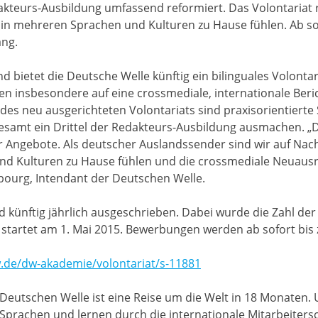
kteurs-Ausbildung umfassend reformiert. Das Volontariat ric
 in mehreren Sprachen und Kulturen zu Hause fühlen. Ab so
ang.
nd bietet die Deutsche Welle künftig ein bilinguales Volonta
en insbesondere auf eine crossmediale, internationale Beri
des neu ausgerichteten Volontariats sind praxisorientierte
esamt ein Drittel der Redakteurs-Ausbildung ausmachen. „Da
er Angebote. Als deutscher Auslandssender sind wir auf Na
und Kulturen zu Hause fühlen und die crossmediale Neuaus
mbourg, Intendant der Deutschen Welle.
d künftig jährlich ausgeschrieben. Dabei wurde die Zahl der
g startet am 1. Mai 2015. Bewerbungen werden ab sofort bis
.de/dw-akademie/volontariat/s-11881
Deutschen Welle ist eine Reise um die Welt in 18 Monaten.
Sprachen und lernen durch die internationale Mitarbeiter