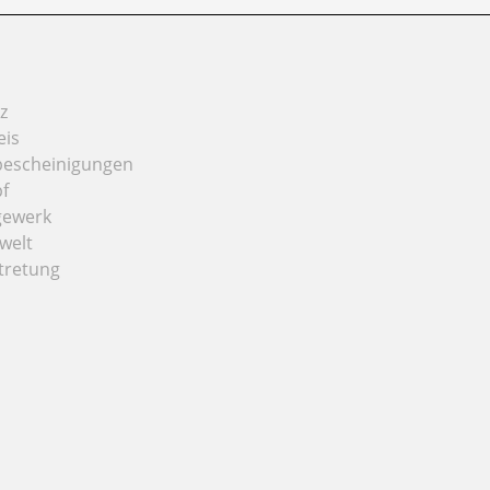
z
eis
bescheinigungen
f
gewerk
welt
tretung