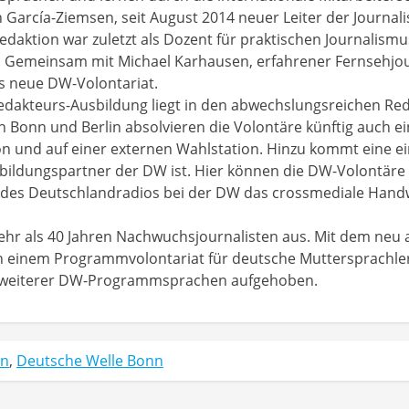
García-Ziemsen, seit August 2014 neuer Leiter der Journal
edaktion war zuletzt als Dozent für praktischen Journalismu
ig. Gemeinsam mit Michael Karhausen, erfahrener Fernsehjou
as neue DW-Volontariat.
Redakteurs-Ausbildung liegt in den abwechslungsreichen R
n Bonn und Berlin absolvieren die Volontäre künftig auch 
n und auf einer externen Wahlstation. Hinzu kommt eine e
ildungspartner der DW ist. Hier können die DW-Volontäre 
 des Deutschlandradios bei der DW das crossmediale Hand
mehr als 40 Jahren Nachwuchsjournalisten aus. Mit dem neu 
n einem Programmvolontariat für deutsche Muttersprachle
er weiterer DW-Programmsprachen aufgehoben.
in
,
Deutsche Welle Bonn