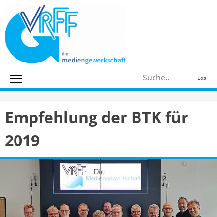
Skip
to
content
S
Los
n
Empfehlung der BTK für
2019