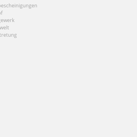
bescheinigungen
f
gewerk
welt
tretung