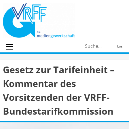
Skip
to
content
S
Los
n
Gesetz zur Tarifeinheit –
Kommentar des
Vorsitzenden der VRFF-
Bundestarifkommission