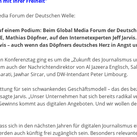
 mit Ihrer Freiheit“
edia Forum der Deutschen Welle:
uf einem Podium: Beim Global Media Forum der Deutsche
E, Mathias Döpfner, auf den Internetexperten Jeff Jarvis.
rvis – auch wenn das Döpfners deutsches Herz in Angst u
n Konferenztag ging es um die „Zukunft des Journalismus un
 auch der Nachrichtendirektor von Al Jazeera Englisch, S
arati, Jawhar Sircar, und DW-Intendant Peter Limbourg.
ettung für sein schwankendes Geschäftsmodell – das des bez
 sagte Jarvis. „Unser Unternehmen hat sich bereits radikal v
 Gewinns kommt aus digitalen Angeboten. Und wir wollen der
ass sich in den nächsten Jahren für digitalen Journalismus e
rden auch künftig frei zugänglich sein. Besonders relevante