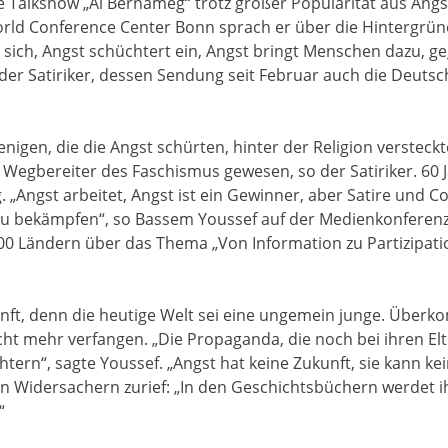
 Talkshow „Al Bernameg“ trotz großer Popularität aus Angst
ld Conference Center Bonn sprach er über die Hintergründ
t sich, Angst schüchtert ein, Angst bringt Menschen dazu, g
er Satiriker, dessen Sendung seit Februar auch die Deutsc
ejenigen, die die Angst schürten, hinter der Religion verstec
 Wegbereiter des Faschismus gewesen, so der Satiriker. 60 J
„Angst arbeitet, Angst ist ein Gewinner, aber Satire und
 zu bekämpfen“, so Bassem Youssef auf der Medienkonferenz
00 Ländern über das Thema „Von Information zu Partizipati
ukunft, denn die heutige Welt sei eine ungemein junge. Ü
 mehr verfangen. „Die Propaganda, die noch bei ihren Elter
htern“, sagte Youssef. „Angst hat keine Zukunft, sie kann k
en Widersachern zurief: „In den Geschichtsbüchern werdet ih
“