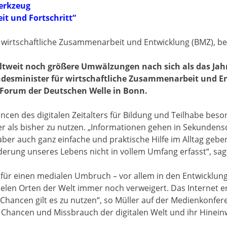
erkzeug
it und Fortschritt“
r wirtschaftliche Zusammenarbeit und Entwicklung (BMZ), b
weltweit noch größere Umwälzungen nach sich als das Jah
ndesminister für wirtschaftliche Zusammenarbeit und E
Forum der Deutschen Welle in Bonn.
ancen des digitalen Zeitalters für Bildung und Teilhabe beso
r als bisher zu nutzen. „Informationen gehen in Sekundensc
ber auch ganz einfache und praktische Hilfe im Alltag geb
rung unseres Lebens nicht in vollem Umfang erfasst“, sagt
h für einen medialen Umbruch – vor allem in den Entwicklung
len Orten der Welt immer noch verweigert. Das Internet e
e Chancen gilt es zu nutzen“, so Müller auf der Medienkonfe
hancen und Missbrauch der digitalen Welt und ihr Hineinwi