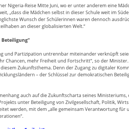
ner Nigeria-Reise Mitte Juni, wo er unter anderem eine Mä
eit, „dass die Mädchen selbst in dieser Schule weit im Süde
inglichste Wunsch der Schülerinnen waren dennoch ausdrück
eilhaben an dieser globalisierten Welt.“
 Beteiligung“
ung und Partizipation untrennbar miteinander verknüpft seie
r Chancen, mehr Freiheit und Fortschritt“, so der Ministe
t diesem Zukunftsthema. Denn der Zugang zu digitaler Kommu
cklungsländern – der Schlüssel zur demokratischen Beteili
enhang auch auf die Zukunftscharta seines Ministeriums, d
rojekts unter Beteiligung von Zivilgesellschaft, Politik, Wirt
beitet werden, mit dem „alle gemeinsam Verantwortung fü
erationen“.