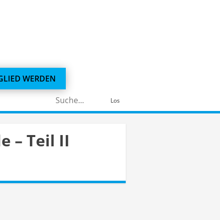
GLIED WERDEN
Suchen
Los
nach:
– Teil II