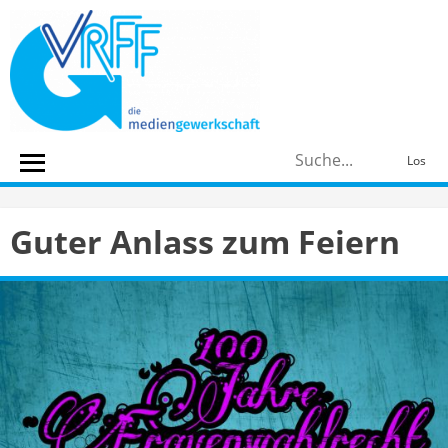
Skip
to
content
S
Los
n
Guter Anlass zum Feiern