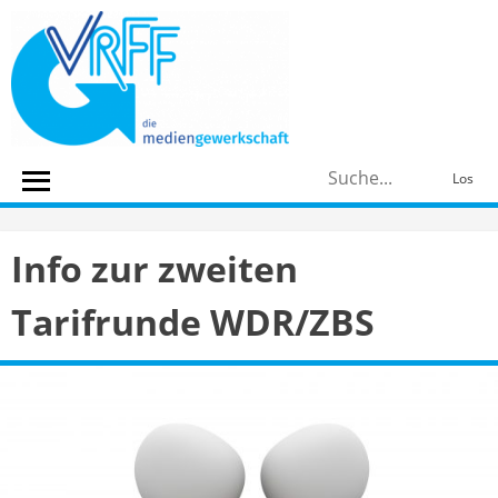
Skip
to
content
S
Los
n
Info zur zweiten
Tarifrunde WDR/ZBS