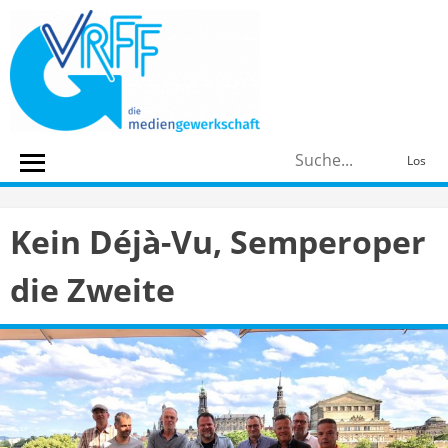
Skip
to
content
S
Los
n
Kein Déjà-Vu, Semperoper
die Zweite