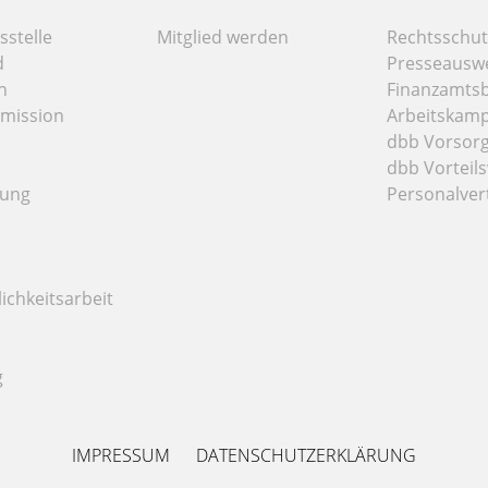
stelle
Mitglied werden
Rechtsschut
d
Presseausw
n
Finanzamts
mission
Arbeitskamp
dbb Vorsor
dbb Vorteils
tung
Personalver
ichkeitsarbeit
g
IMPRESSUM
DATENSCHUTZERKLÄRUNG