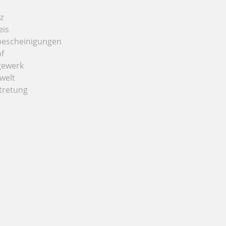
z
eis
bescheinigungen
f
gewerk
welt
tretung