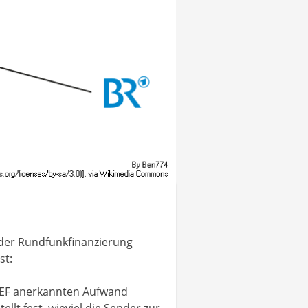
der Rundfunkfinanzierung
st:
KEF anerkannten Aufwand
llt fest, wieviel die Sender zur