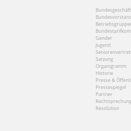
Bundesgeschäfts
Bundesvorstan
Betriebsgruppe
Bundestarifkom
Gender
Jugend
Seniorenvertre
Satzung
Organigramm
Historie
Presse & Öffentl
Pressespiegel
Partner
Rechtsprechun
Resolution