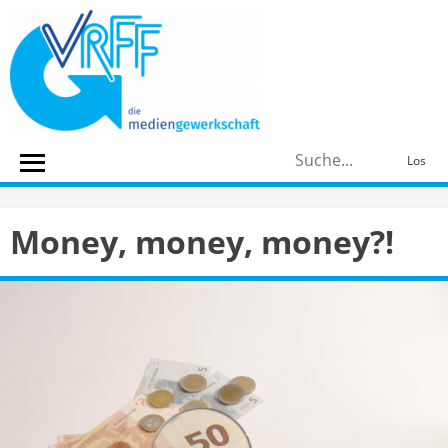
Skip
to
content
S
Los
n
Money, money, money?!