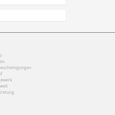
z
eis
bescheinigungen
f
gewerk
welt
tretung