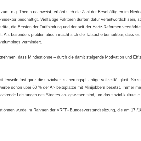
g zum. o.g. Thema nachweist, erhöht sich die Zahl der Beschäftigten im Niedr
nsektor beschäftigt. Vielfältige Faktoren dürften dafür verantwortlich sein, s
räte, die Erosion der Tarifbindung und der seit der Hartz-Reformen verstärkt
eit. Als besonders problematisch macht sich die Tatsache bemerkbar, dass e
hndumpings vermindert.
ntnehmen, dass Mindestlöhne – durch die damit steigende Motivation und Effi
tlerweile fast ganz die sozialver- sicherungspflichtige Vollzeittätigkeit. So 
erbe schon über 60 % der Ar- beitsplätze mit Minijobbern besetzt. Immer me
fstockende Leistungen des Staates an- gewiesen sind, um das sozial-kulture
stlöhnen wurde im Rahmen der VRFF- Bundesvorstandssitzung, die am 17./18.