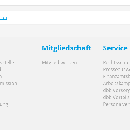
ion
Mitgliedschaft
Service
stelle
Mitglied werden
Rechtsschut
d
Presseausw
n
Finanzamts
mission
Arbeitskamp
dbb Vorsor
dbb Vorteils
tung
Personalver