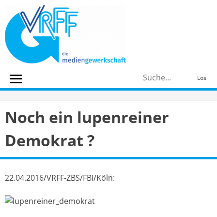
Skip
to
content
S
Los
n
Noch ein lupenreiner
Demokrat ?
22.04.2016/VRFF-ZBS/FBi/Köln: