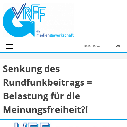
Skip
to
content
S
Los
n
Senkung des
Rundfunkbeitrags =
Belastung für die
Meinungsfreiheit?!