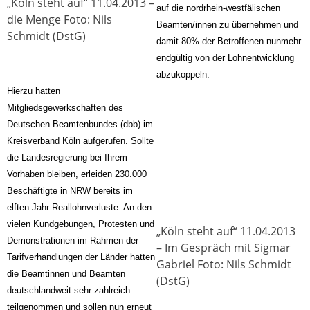
„Köln steht auf“ 11.04.2013 –
auf die nordrhein-westfälischen
die Menge Foto: Nils
Beamten/innen zu übernehmen und
Schmidt (DstG)
damit 80% der Betroffenen nunmehr
endgültig von der Lohnentwicklung
abzukoppeln.
Hierzu hatten
Mitgliedsgewerkschaften des
Deutschen Beamtenbundes (dbb) im
Kreisverband Köln aufgerufen. Sollte
die Landesregierung bei Ihrem
Vorhaben bleiben, erleiden 230.000
Beschäftigte in NRW bereits im
elften Jahr Reallohnverluste. An den
vielen Kundgebungen, Protesten und
„Köln steht auf“ 11.04.2013
Demonstrationen im Rahmen der
– Im Gespräch mit Sigmar
Tarifverhandlungen der Länder hatten
Gabriel Foto: Nils Schmidt
die Beamtinnen und Beamten
(DstG)
deutschlandweit sehr zahlreich
teilgenommen und sollen nun erneut