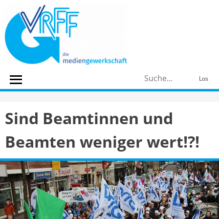
Skip
to
content
S
Los
n
Sind Beamtinnen und
Beamten weniger wert!?!