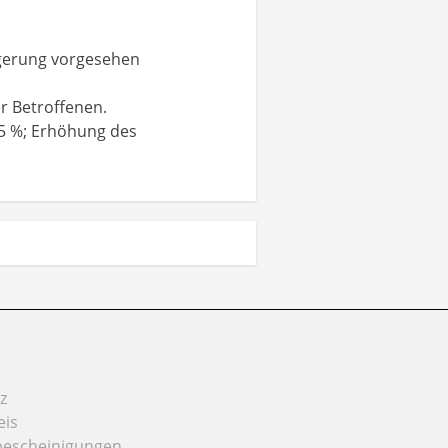
ngerung vorgesehen
er Betroffenen.
,5 %; Erhöhung des
z
eis
bescheinigungen