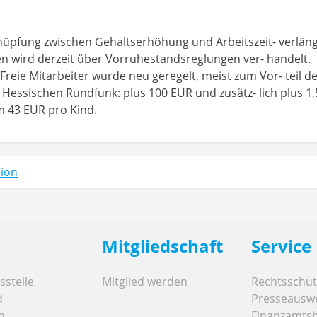
rknüpfung zwischen Gehaltserhöhung und Arbeitszeit- verlä
n wird derzeit über Vorruhestandsreglungen ver- handelt.
Freie Mitarbeiter wurde neu geregelt, meist zum Vor- teil d
Hessischen Rundfunk: plus 100 EUR und zusätz- lich plus 1
m 43 EUR pro Kind.
ion
Mitgliedschaft
Service
stelle
Mitglied werden
Rechtsschut
d
Presseausw
n
Finanzamts