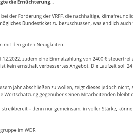
gte die Ernüchterung
…
bei der Forderung der VRFF, die nachhaltige, klimafreundlic
 mögliches Bundesticket zu bezuschussen, was endlich auch 
n mit den guten Neuigkeiten.
12.2022, zudem eine Einmalzahlung von 2400 € steuerfrei al
t kein ernsthaft verbessertes Angebot. Die Laufzeit soll 2
sem Jahr abschließen zu wollen, zeigt dieses jedoch nicht, 
ne Wertschätzung gegenüber seinen Mitarbeitenden bleibt da
nd streikbereit – denn nur gemeinsam, in voller Stärke, kön
bsgruppe im WDR