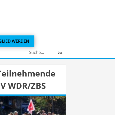
GLIED WERDEN
Suchen
Los
nach:
r Teilnehmende
-TV WDR/ZBS