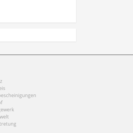
z
eis
bescheinigungen
f
gewerk
welt
tretung