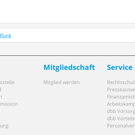
dfunk
Mitgliedschaft
Service
stelle
Mitglied werden
Rechtsschut
d
Presseausw
n
Finanzamts
mission
Arbeitskamp
dbb Vorsor
dbb Vorteils
tung
Personalver