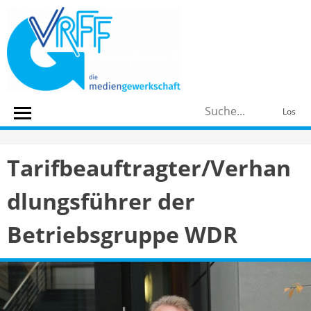
Skip
to
content
S
Los
n
Tarifbeauftragter/Verhan
dlungsführer der
Betriebsgruppe WDR