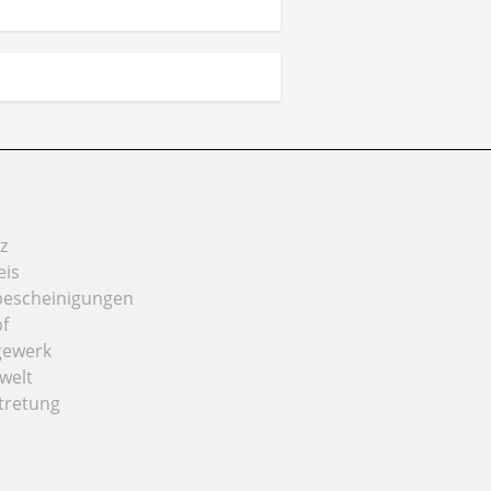
z
eis
bescheinigungen
f
gewerk
welt
tretung