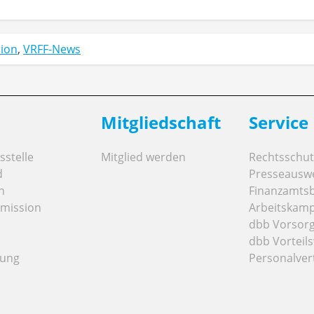
ion
,
VRFF-News
Mitgliedschaft
Service
stelle
Mitglied werden
Rechtsschut
d
Presseausw
n
Finanzamts
mission
Arbeitskamp
dbb Vorsor
dbb Vorteils
tung
Personalver