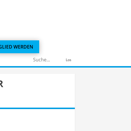
GLIED WERDEN
Suchen
Los
nach:
R