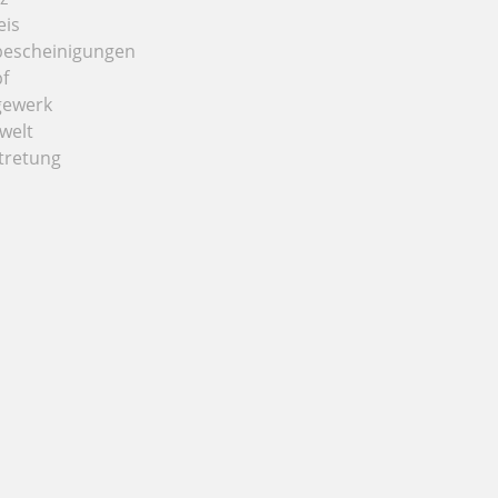
eis
bescheinigungen
f
gewerk
welt
tretung