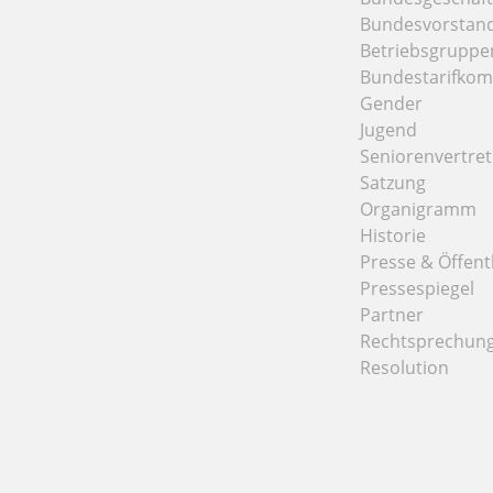
Bundesvorstan
Betriebsgruppe
Bundestarifkom
Gender
Jugend
Seniorenvertre
Satzung
Organigramm
Historie
Presse & Öffentl
Pressespiegel
Partner
Rechtsprechun
Resolution