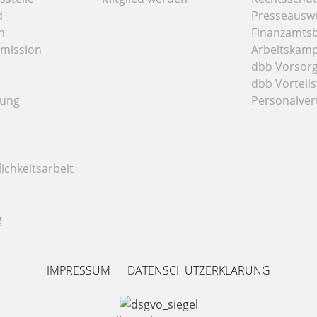
d
Presseausw
n
Finanzamts
mission
Arbeitskamp
dbb Vorsor
dbb Vorteils
tung
Personalver
ichkeitsarbeit
g
IMPRESSUM
DATENSCHUTZERKLÄRUNG