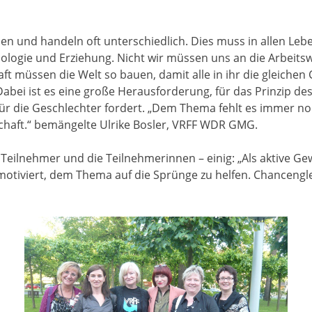
n und handeln oft unterschiedlich. Dies muss in allen Le
iologie und Erziehung. Nicht wir müssen uns an die Arbeits
ft müssen die Welt so bauen, damit alle in ihr die gleiche
Dabei ist es eine große Herausforderung, für das Prinzip d
ür die Geschlechter fordert. „Dem Thema fehlt es immer no
chaft.“ bemängelte Ulrike Bosler, VRFF WDR GMG.
 Teilnehmer und die Teilnehmerinnen – einig: „Als aktive Ge
otiviert, dem Thema auf die Sprünge zu helfen. Chancenglei