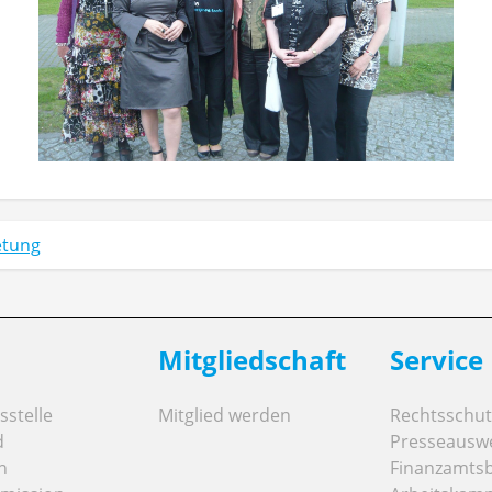
etung
Mitgliedschaft
Service
stelle
Mitglied werden
Rechtsschut
d
Presseausw
n
Finanzamts