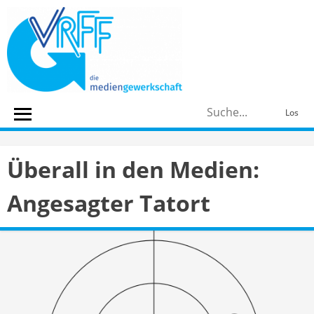
Skip
to
content
S
Los
n
Überall in den Medien:
Angesagter Tatort