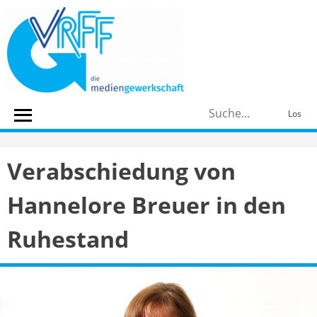
Skip
to
content
S
Los
n
Verabschiedung von
Hannelore Breuer in den
Ruhestand