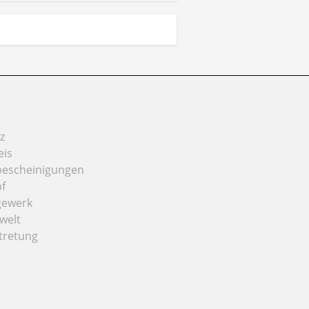
z
eis
bescheinigungen
f
gewerk
welt
tretung