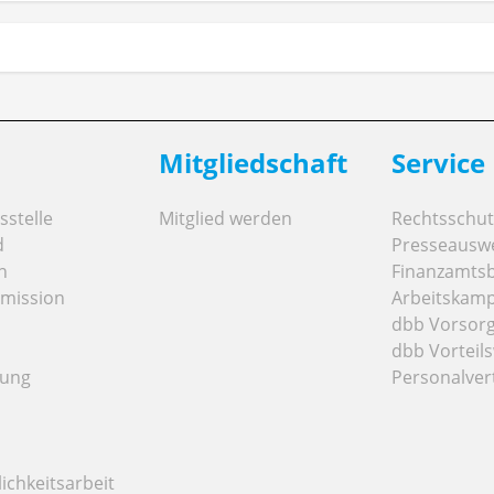
Mitgliedschaft
Service
stelle
Mitglied werden
Rechtsschut
d
Presseausw
n
Finanzamts
mission
Arbeitskamp
dbb Vorsor
dbb Vorteils
tung
Personalver
ichkeitsarbeit