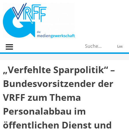
Skip
to
content
S
Los
n
„Verfehlte Sparpolitik“ –
Bundesvorsitzender der
VRFF zum Thema
Personalabbau im
öffentlichen Dienst und