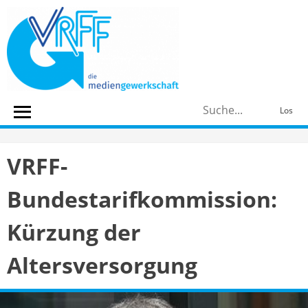
Skip
to
content
S
Los
n
VRFF-
Bundestarifkommission:
Kürzung der
Altersversorgung