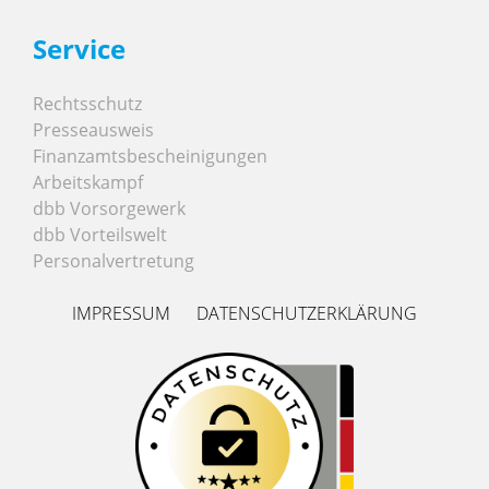
Service
Rechtsschutz
Presseausweis
Finanzamtsbescheinigungen
Arbeitskampf
dbb Vorsorgewerk
dbb Vorteilswelt
Personalvertretung
IMPRESSUM
DATENSCHUTZERKLÄRUNG