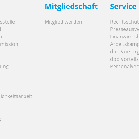
Mitgliedschaft
Service
stelle
Mitglied werden
Rechtsschut
d
Presseausw
n
Finanzamts
mission
Arbeitskamp
dbb Vorsor
dbb Vorteils
tung
Personalver
ichkeitsarbeit
g