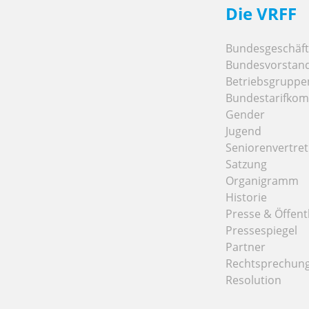
Die VRFF
Bundesgeschäfts
Bundesvorstan
Betriebsgruppe
Bundestarifkom
Gender
Jugend
Seniorenvertre
Satzung
Organigramm
Historie
Presse & Öffentl
Pressespiegel
Partner
Rechtsprechun
Resolution