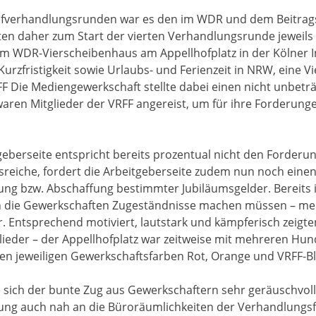
arifverhandlungsrunden war es den im WDR und dem Beitrag
ten daher zum Start der vierten Verhandlungsrunde jeweils 
em WDR-Vierscheibenhaus am Appellhofplatz in der Kölner 
Kurzfristigkeit sowie Urlaubs- und Ferienzeit in NRW, eine Vi
F Die Mediengewerkschaft stellte dabei einen nicht unbeträ
en Mitglieder der VRFF angereist, um für ihre Forderunge
geberseite entspricht bereits prozentual nicht den Forderu
usreiche, fordert die Arbeitgeberseite zudem nun noch eine
zung bzw. Abschaffung bestimmter Jubiläumsgelder. Bereit
 die Gewerkschaften Zugeständnisse machen müssen – mehr
 Entsprechend motiviert, lautstark und kämpferisch zeigte
eder – der Appellhofplatz war zeitweise mit mehreren Hun
 den jeweiligen Gewerkschaftsfarben Rot, Orange und VRFF-Bl
 sich der bunte Zug aus Gewerkschaftern sehr geräuschvo
ng auch nah an die Büroräumlichkeiten der Verhandlungs