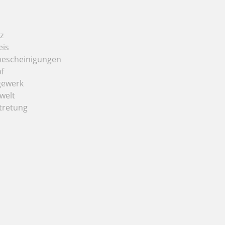
z
eis
bescheinigungen
f
gewerk
welt
tretung