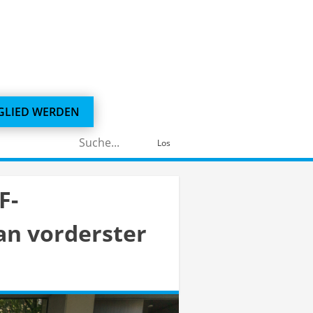
GLIED WERDEN
Suchen
Los
nach:
F-
an vorderster