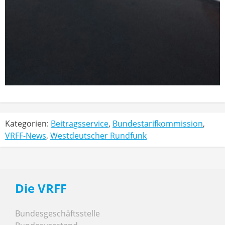
Kategorien:
Beitragsservice
,
Bundestarifkommission
,
VRFF-News
,
Westdeutscher Rundfunk
Die VRFF
Bundesgeschäftsstelle