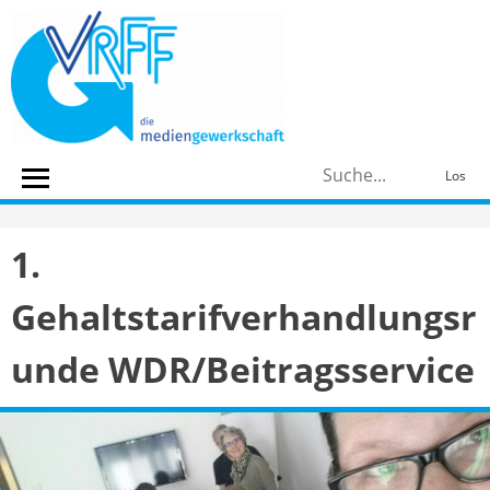
Skip
to
content
S
Los
n
1.
Gehaltstarifverhandlungsr
unde WDR/Beitragsservice