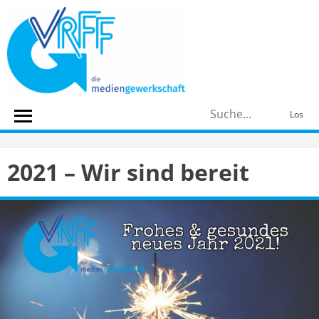
Skip
to
content
S
Los
n
2021 – Wir sind bereit