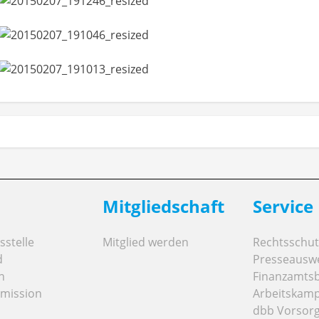
Mitgliedschaft
Service
stelle
Mitglied werden
Rechtsschut
d
Presseausw
n
Finanzamts
mission
Arbeitskamp
dbb Vorsor