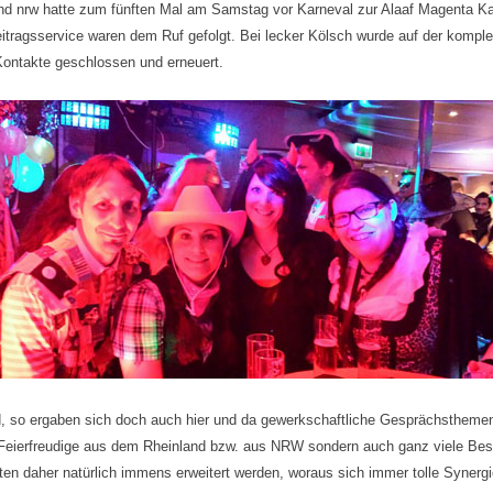
d nrw hatte zum fünften Mal am Samstag vor Karneval zur Alaaf Magenta Kar
itragsservice waren dem Ruf gefolgt. Bei lecker Kölsch wurde auf der kompl
 Kontakte geschlossen und erneuert.
d, so ergaben sich doch auch hier und da gewerkschaftliche Gesprächstheme
Feierfreudige aus dem Rheinland bzw. aus NRW sondern auch ganz viele Be
n daher natürlich immens erweitert werden, woraus sich immer tolle Synergiee