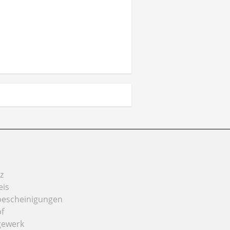
z
eis
bescheinigungen
f
gewerk