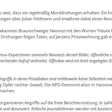
so weit, dass sie regelmäßig Morddrohungen erhalten. Ein 
ngen über Julian Feldmann und erwähnte dabei einen Revolv
ekannten Braunschweiger Neonazi mit den Worten “Heute Wa
Drohungen folgen Taten, auf Janzens Privatwohnung gab es
smus-Expert
innen sammeln Neonazis derzeit Bilder, öffentliche s
echender Aufruf verbreitet. Offenbar wird ein breit angelegtes 
ingriffe in deren Privatleben sind mittlerweile keine Seltenheit 
g Opfer rechter Gewalt. Die NPD-Demonstration in Hannover
 machen.
ganisieren Angriffe auf die freie Berichterstattung. In za
 und denunziert. Kritische Journalist
innen werden mit kosteni