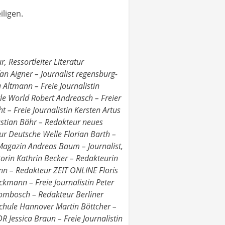
iligen.
ur WELT Boris Kartheuser – Freier Journalist, Dozent Felix Kasten – Redakteur SPIEGEL TV Martin Kaul – Journalist Aiko Kempen – Freier Journalist Christine Kensche – Reporterin WELT Sammy Khamis – Redakteur Bayerischer Rundfunk Björn Kietzmann – Freier Fotojournalist Jan-Holger Kirsch – Redakteur H-Soz-Kult, Zeithistorische Forschungen Heike Kleffner – Freie Journalistin, Geschäftsführerin VBRG Margot Klingsporn – Presse- und Photoagentur Focus Vanessa Klüber – Journalistin Dirk Knipphals – Literaturredakteur taz Ekkehard Knörer – Mitherausgeber Merkur. Zeitschrift für europäisches Denken Birgit Koch – Aufnahmeleiterin ZDF Christoph Koch – Freier Journalist Sören Kohlhuber – Freier Journalist Anja Köhler – Freie Journalistin Stefan Koldehoff – Redakteur Deutschlandfunk Detlev Konnerth – Freier TV-Journalist Julia Kopatzki – Freie Reporterin Jan Jasper Kosok – Online-Chef der Freitag John Kranert – Freier Videojournalist, Producer Johannes Kram – Autor und Blogger Anna-Mareike Krause – Journalistin Ruth Krause – Freie Journalistin Martin Krauss – Journalist Jan Hendrik Kräutle – Freier Fotojournalist Hubert Krech – Redakteur Lukas Kretzschmar – Freier Journalist Nikolina Krstinic – Freie Journalistin Hardy Krüger – Freier Journalist Elena Kuch – Journalistin NDR Johannes Kuhn – Journalist Stephanie Kuhnen – Journalistin und Autorin Burkhard Kunst – Redakteur Şeyda Kurt – Journalistin Print, Online und Hörfunk Svealena Kutschke – Autorin Dirk Laabs – Autor, Filmemacher Anton Landgraf – Redakteur Amnesty International Nadine Lange – Redakteurin Tagesspiegel Antje Lang-Lendorff – Redakteurin taz Judith Langowski – Redakteurin, stellv. Betriebsratsvorsitzende Tagesspiegel Stefan Lauer – Journalist belltower.news Benjamin Laufer – Journalist Daniel Laufer – Journalist Nhi Le – Freie Journalistin, Moderatorin, Speakerin Sebastian Leber – Reporter Tagesspiegel Sascha Lehnartz – Chefkorrespondent WELT Wiebke Lehnhof