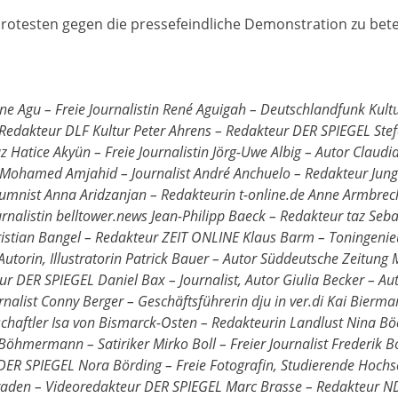
Protesten gegen die pressefeindliche Demonstration zu bete
ez – Autor Farhad Dilmaghani – Publizist, Vorstand DeutschPlus – Initiative für eine plurale Republik e.V Peter Dinkloh – Mediensekretär dju in ver.di Niedersachsen-Bremen Jutta Dittfurth – Freie Journalistin, Autorin, Soziologin, Stadtverordnete ÖkoLinX-ARL im Römer Frankfurt/M. Sebastian Dörfler – Freier Journalist Werner Doyé – Redakteur ZDF Daniel Drepper – Chefredakteur BuzzFeed News Deutschland Silvio Duwe – Freier TV-Journalist Martin Eberl – Redakteur infoNetwork Mediengruppe RTL Deutschland Sabrina Ebitsch – Redakteurin SZ.de Till Eckert – Journalist CORRECTIV Sefariye Eksi – Bundesvorsitzende DIDF Moritz Ege – Kulturwissenschaftler Hagen Eichler – Landtagskorrespondent Mitteldeutsche Zeitung Christiane Eickmann – Geschäftsführerin DJV LV-Niedersachsen Samira El Ouassil – Medienkritikerin Helke Ellersiek – Freie Journalistin Julia Encke – Redakteurin Frankfurter Allgemeine Sonntagszeitung Marijke Engel – Freie TV-Journalistin Tim Engelmann – Redakteur ZDF, Neo Magazin Royale, Mann, Sieber!, u.a. Marcus Engert – Senior Reporter BuzzFeed News Christiane Enkeler – Freie Journalistin Christiana Ennemoser – Redakteurin ZDF Daniel Erk – Freier Journalist, Tagesspiegel Thorsten Ernst – Freier Journalist Florian Farken – Freier Journalist Jonas Fedders – Freier Journalist Oliver Feldhaus – Freier Journalist, Umbruch Bildarchiv Veronica Frenzel – Reporterin Berlin Johannes Filous – Chefreporter Straßengezwitscher Janina Findeisen – Journalistin Andreas Förster – Freier Journalist Birgit Frank – Journalistin Niklas Franzen – Freier Journalist Sebastian Friedrich – Freier Journalist Stefan Fries – Freier Journalist Julia Fritzsche – Freie Journalistin Christiane Frohmann – Publizistin Christian Fuchs – Autor DIE ZEIT Katja Füchsel – Redakteurin Tagesspiegel Jonas Füllner – Redakteur Hinz&Kuntz Michael Funken – Redakteur ZDF Fredy Gareis – Autor Marcus Gärtner – Lektor Rowohlt Verlag Christine Gaupp – Journalistin Panajotis Gavrilis – Freier Journalist Alexandra Gehrhardt – Journalistin Prof. Dr. Andrea Geier – Professorin Universität Trier Roland Geisheimer – Fotograf, Vorsitzender FREELENS Sidney Gennies – Ressortleiter Tagesspiegel, Mitglied Reporter ohne Grenzen Patrick Gensing – Autor, Journalist Christian Gesellmann – Reporter Krautreporter Christoph Giesa – Publizist Arndt Ginzel – Journalist John Goetz – Redakteur NDR Lisa Goldmann – Freie Journalistin Nicole Graaf – Freie Journalistin Jochen Grabler – Journalist Jochen Graebert – Redakteur NDR Franziska Grillmeier – Freie Journalistin Rico Grimm – Chefredakteur Krautreporter.de Tina Groll – Journalistin, Bundesvorsitzende Deutsche Journalistinnen- und Journalisten-Union (dju) in ver.di Stefanie Groth – Freie Journalistin RBB/NDR Jannis Große – Freier Foto- & Videojournalist Timo Großpietsch – Redakteur NDR Georg Gruber – Freier Journalist Lilith Grull – Journalistin, Autorin Johannes Grunert – Freier Journalist Mikael Grunwaldt – Fotojournalist Kübra Gümüsay – Autorin und Journalistin Christoph Gurk – Kurator, Dramaturg Richard Gutjahr – Moderator, Journalist, Blogger Meredith Haaf – Redakteurin Süddeutsche Zeitung Nina Haase-Trobridge – Redakteurin Deutsche Welle Kuno Haberbusch – Redakteur NDR Gabor Halasz – Redakteur NDR Investigation Lea Hampel – Freie Journalistin Philipp Hannappel – Freischaffender Fotojournalist Stefanie Hardick – Freie Journalistin Johannes Hartl – Freier Journalist André Hatting – Moderator, Redakteur Deutschlandfunk Kultur Daniel Haufler – Verantwortlicher Redakteur Gegenblende Stephan Hebel – Autor Christoph Hedtke – Freier Journalist Julius Heeke – Redakteur Bremen NEXT Sebastian Heidelberger – Journalist Erik Heier – Stellv. Chefredakteur tip Berlin & Zitty Georg Heil – Journalist Ralf Heimann – Journalist Thomas Heise – Leiter Investigation SPIEGEL TV Philipp Hennig – Freier Journalist Arnd Henze – Redakteur WDR Lukas Hermsmeier – Freier Journalist Markus Hesselmann – Redakteur Tagesspiegel Lin Hierse – Kolumnistin & Redakteurin taz Elissa Hiersemann – Moderatorin, Redakteurin Alexej Hock – Redakteur WELT Laura Hofmann – Redakteurin Tagesspiegel Sebastian Höhn – Text- und Fotojournalist Luisa Hommerich – Redakteurin DIE ZEIT Christian Hoppe – Redakteur Deutsche Welle Katja Huber – Autorin, Redakteurin Bayerischer Rundfunk Tobias Hübner – Journalist Wolfgang Hübner – Chefredakteur neues deutschland Margarete Hucht – Journalistin Felix Huesmann – Freier Journalist Steven Hummel – Pressesprecher & Redakteur chronik.LE Anna Hunger – Redakteurin Kontext-Wochenzeitung Andrea Hanna Hünniger – Journalistin, Autorin Fabienne Hurst – Freie Journalistin Hasan Hussain – Redakteur Deutsche Welle Arabische Redaktion, Freier Mitarbeiter Patrick Hutsch – Lektor Josefine Janert – Freie Journalistin Print, Online und Radio Jan Jansen – Redakteur rbb Abendschau Carsten Janz – Redakteur NDR Schleswig-Holstein Anna-Lena Janzen – Redakteurin t-online Cornelius Janzen – Redakteur, Autor 3sat Kulturzeit Pfr. i.R. Dr. Wolfram Janzen – Autor Nick Jaussi – Fotojournalist Jan Jirát – Redakteur WOZ Peter Jülich – Fotograf Roberto Jurkschat – Freier Journalist Matthias Kalle – Stellvertretender Chefredakteur ZEITmagazin Dr. Matthias Kamann – Redakte