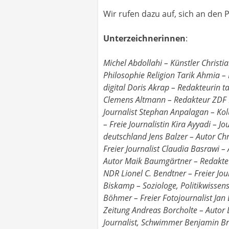
Wir rufen dazu auf, sich an den 
Unterzeichnerinnen
:
Michel Abdollahi – Künstler Christiane Agu – Freie Journalistin René Aguigah – Deutschlandfunk Kultur, Ressortleiter Literatur Philosophie Religion Tarik Ahmia – Redakteur DLF Kultur Peter Ahrens – Redakteur DER SPIEGEL Stefan Aigner – Journalist regensburg-digital Doris Akrap – Redakteurin taz Hatice Akyün – Freie Journalistin Jörg-Uwe Albig – Autor Claudia Altmann – Freie Journalistin Clemens Altmann – Redakteur ZDF Mohamed Amjahid – Journalist André Anchuelo – Redakteur Jungle World Robert Andreasch – Freier Journalist Stephan Anpalagan – Kolumnist Anna Aridzanjan – Redakteurin t-online.de Anne Armbrecht – Freie Journalistin Kersten Artus – Freie Journalistin Kira Ayyadi – Journalistin belltower.news Jean-Philipp Baeck – Redakteur taz Sebastian Bähr – Redakteur neues deutschland Jens Balzer – Autor Christian Bangel – Redakteur ZEIT ONLINE Klaus Barm – Toningenieur Deutsche Welle Florian Barth – Freier Journalist Claudia Basrawi – Autorin, Illustratorin Patrick Bauer – Autor Süddeutsche Zeitung Magazin Andreas Baum – Journalist, Autor Maik Baumgärtner – Redakteur DER SPIEGEL Daniel Bax – Journalist, Autor Giulia Becker – Autorin Kathrin Becker – Redakteurin NDR Lionel C. Bendtner – Freier Journalist Conny Berger – Geschäftsführerin dju in ver.di Kai Biermann – Redakteur ZEIT ONLINE Floris Biskamp – Soziologe, Politikwissenschaftler Isa von Bismarck-Osten – Redakteurin Landlust Nina Böckmann – Freie Journalistin Peter Böhmer – Freier Fotojournalist Jan Böhmermann – Satiriker Mirko Boll – Freier Journalist Frederik Bombosch – Redakteur Berliner Zeitung Andreas Borcholte – Autor DER SPIEGEL Nora Börding – Freie Fotografin, Studierende Hochschule Hannover Martin Böttcher – Journalist, Schwimmer Benjamin Braden – Videoredakteur DER SPIEGEL Marc Brasse – Redakteur NDR Jessica Braun – Freie Journalistin Michael Braunschädel – Fotojournalist Anke Brekerbohm – Redakteurin Jan Brock – Redakteur Supernova Stefan Buchen – Redakteur NDR Panorama Kai Budler – Freier Journalist Julian Busch – Fotojournalist Ann-Kathrin Büüsker – Redakteurin Hyun-Ho Cha – Pressesprecher Amnesty International Deutschland, Diplom-Journalist Tim Chaunière – Studierender, Fotojournalismus HS Hannover Ulrich Chaussy – Journalist PM Cheung – Freier Fotojournalist Robert Claus – Rechtsextremismusforscher Naomi Conrad – Journalistin Deutsche Welle Knut Cordsen – Redakteur Bayerischer Rundfunk Chris Chrodotzki – Fotograf, Multimedia-Autor Kevin Culina – Freier Journalist Claudia Czingon – Soziologin, verantwortliche Redakteurin Leviathan – Berliner Zeitschrift für Sozialwissenschaft Sebastian Dalkowski – Redakteur Rheinische Post Asal Dardan – Autorin, Kulturwissenschaftlerin Thomas Datt – Freier Journalist Wolfgang Degen – Reporter Wiesbadener Kurier Matthias Dell – Freier Journalist Andrea Dernbach – Politische Reporterin Tagesspiegel Georg Di