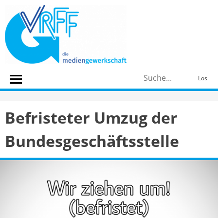
Skip
to
content
S
Los
n
Befristeter Umzug der
Bundesgeschäftsstelle