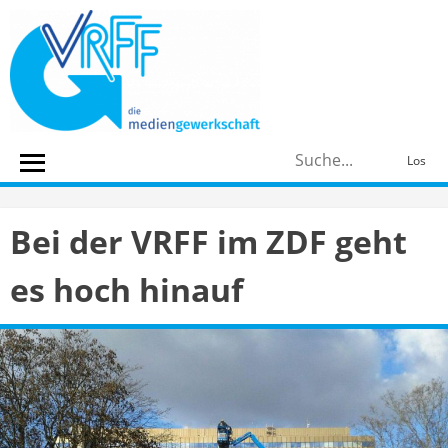
Skip
to
content
S
Los
n
Bei der VRFF im ZDF geht
es hoch hinauf