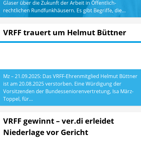
Glaser über die Zukunft der Arbeit in Öffentlich-
rechtlichen Rundfunkhäusern. Es gibt Begriffe, die…
VRFF trauert um Helmut Büttner
Mz – 21.09.2025: Das VRFF-Ehrenmitglied Helmut Büttner
ist am 20.08.2025 verstorben. Eine Würdigung der
Vorsitzenden der Bundesseniorenvertretung, Isa März-
Toppel, für…
VRFF gewinnt – ver.di erleidet
Niederlage vor Gericht