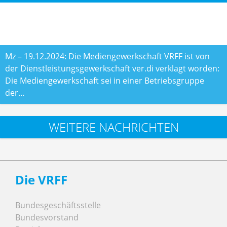
Mz – 19.12.2024: Die Mediengewerkschaft VRFF ist von
der Dienstleistungsgewerkschaft ver.di verklagt worden:
Die Mediengewerkschaft sei in einer Betriebsgruppe
der…
WEITERE NACHRICHTEN
Die VRFF
Bundesgeschäftsstelle
Bundesvorstand